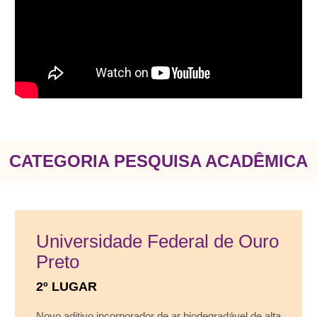
CATEGORIA PESQUISA ACADÊMICA
Universidade Federal de Ouro
Preto
2º LUGAR
Novo aditivo incorporador de ar biodegradável de alta