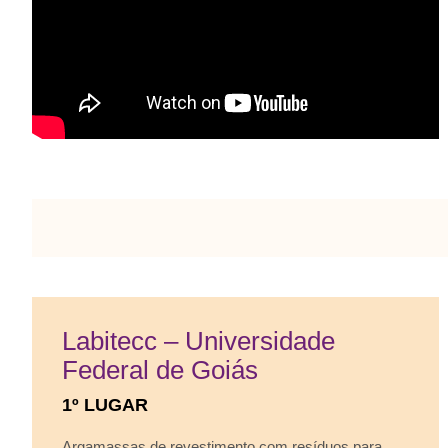
Labitecc – Universidade
Federal de Goiás
1º LUGAR
Argamassas de revestimento com resíduos para