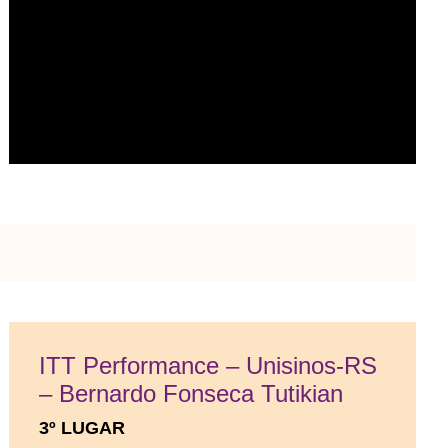
ITT Performance – Unisinos-RS
– Bernardo Fonseca Tutikian
3º LUGAR