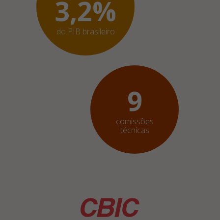
3,2%
do PIB brasileiro
9
comissões
técnicas