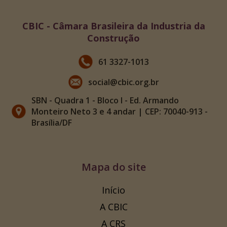
CBIC - Câmara Brasileira da Industria da
Construção
61 3327-1013
social@cbic.org.br
SBN - Quadra 1 - Bloco I - Ed. Armando
Monteiro Neto 3 e 4 andar | CEP: 70040-913 -
Brasília/DF
Mapa do site
Início
A CBIC
A CRS