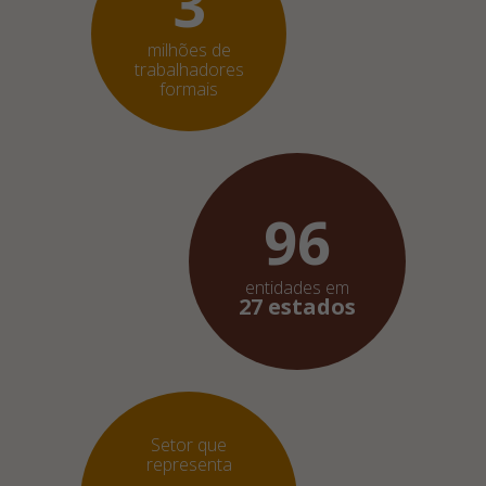
3
milhões de
trabalhadores
formais
96
entidades em
27 estados
Setor que
representa